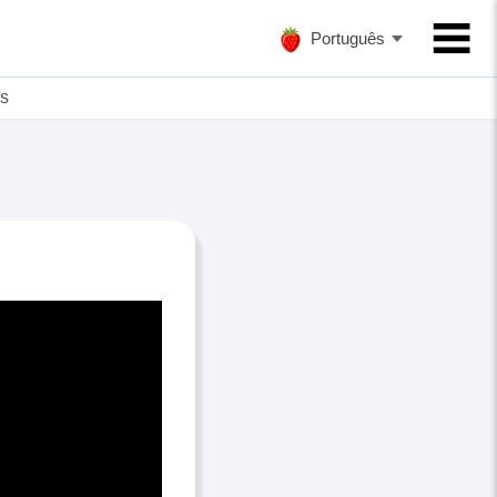
Português
s