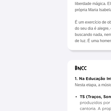
liberdade mágica. El
própria Maria Isabel
É um exercício de o
do seu dia é alegre,
buscando nada, nem 
de luz. É uma homena
BNCC
1. Na Educação Inf
Nesta etapa, a mús
TS (Traços, So
produzidos por 
cantoria. A pro