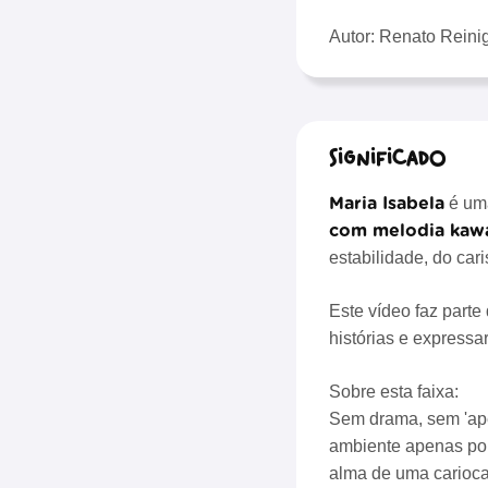
Autor: Renato Reini
Significado
Maria Isabela
é uma
com melodia kawa
estabilidade, do car
Este vídeo faz parte
histórias e expressa
Sobre esta faixa:
Sem drama, sem 'ape
ambiente apenas por 
alma de uma carioca 