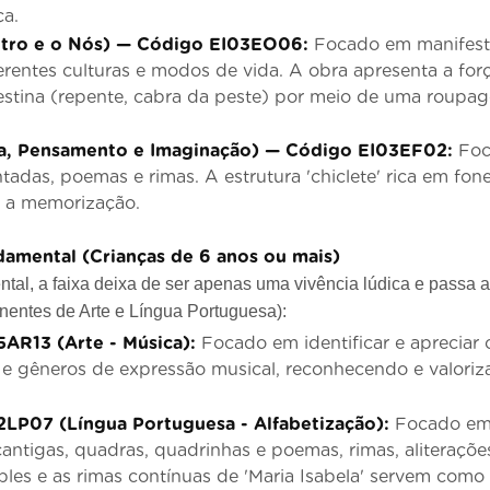
ça.
utro e o Nós) — Código EI03EO06:
Focado em manifesta
ferentes culturas e modos de vida. A obra apresenta a for
estina (repente, cabra da peste) por meio de uma roupa
la, Pensamento e Imaginação) — Código EI03EF02:
Foc
tadas, poemas e rimas. A estrutura 'chiclete' rica em fo
 e a memorização.
damental (Crianças de 6 anos ou mais)
al, a faixa deixa de ser apenas uma vivência lúdica e passa a 
entes de Arte e Língua Portuguesa):
5AR13 (Arte - Música):
Focado em identificar e apreciar 
 e gêneros de expressão musical, reconhecendo e valoriz
2LP07 (Língua Portuguesa - Alfabetização):
Focado em i
cantigas, quadras, quadrinhas e poemas, rimas, aliteraçõe
ples e as rimas contínuas de 'Maria Isabela' servem como 