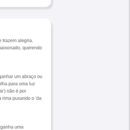
 trazem alegria.
apaixonado, querendo
a ganhar um abraço ou
olha para uma luz
e') não é por
a rima puxando o 'da
a ganha uma