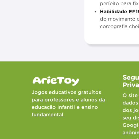
perfeito para fi
Habilidade EF1
do movimento co
coreografia chei
Segu
Priv
Jogos educativos gratuítos
O site
para professores e alunos da
dados 
educação infantil e ensino
dos jo
fundamental.
seu di
Google
anônim