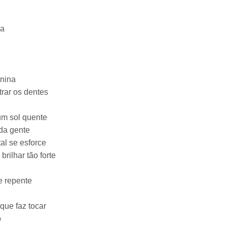
ra
enina
trar os dentes
um sol quente
da gente
al se esforce
rilhar tão forte
e repente
e
que faz tocar
o