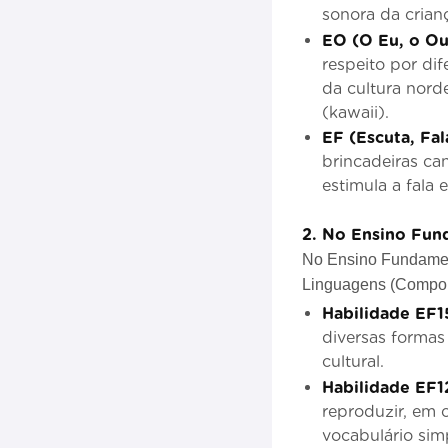
sonora da crian
EO (O Eu, o O
respeito por di
da cultura nord
(kawaii).
EF (Escuta, Fa
brincadeiras can
estimula a fala
2. No Ensino Fun
No Ensino Fundament
Linguagens (Compon
Habilidade EF1
diversas formas
cultural.
Habilidade EF1
reproduzir, em 
vocabulário sim