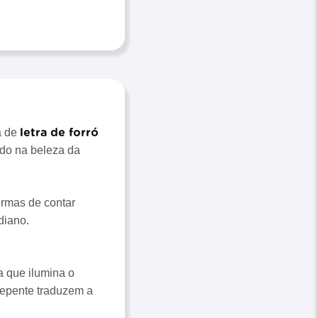
letra de forró
a de
ndo na beleza da
ormas de contar
diano.
 que ilumina o
 repente traduzem a