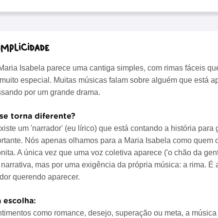
implicidade
Maria Isabela parece uma cantiga simples, com rimas fáceis que
muito especial. Muitas músicas falam sobre alguém que está 
ssando por um grande drama.
se torna diferente?
iste um 'narrador' (eu lírico) que está contando a história par
ortante. Nós apenas olhamos para a Maria Isabela como quem 
nita. A única vez que uma voz coletiva aparece ('o chão da gent
arrativa, mas por uma exigência da própria música: a rima. É 
ador querendo aparecer.
 escolha:
sentimentos como romance, desejo, superação ou meta, a músic