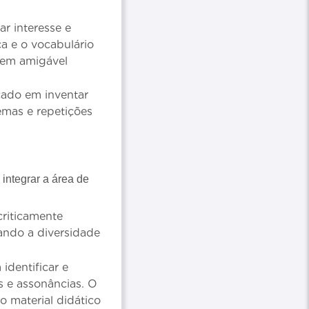
r interesse e
ça e o vocabulário
gem amigável
ado em inventar
nemas e repetições
integrar a área de
criticamente
ando a diversidade
dentificar e
s e assonâncias. O
o material didático