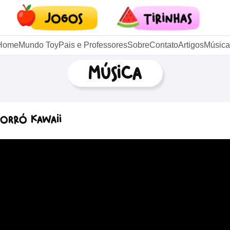
Home
Mundo Toy
Pais e Professores
Sobre
Contato
Artigos
Música
Música
 Forró Kawaii