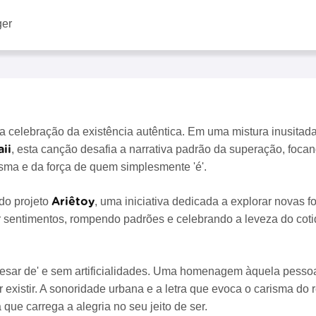
ger
 celebração da existência autêntica. Em uma mistura inusitad
ii
, esta canção desafia a narrativa padrão da superação, foca
isma e da força de quem simplesmente 'é'.
Ariêtoy
 do projeto
, uma iniciativa dedicada a explorar novas f
r sentimentos, rompendo padrões e celebrando a leveza do coti
sar de' e sem artificialidades. Uma homenagem àquela pessoa
existir. A sonoridade urbana e a letra que evoca o carisma do
que carrega a alegria no seu jeito de ser.