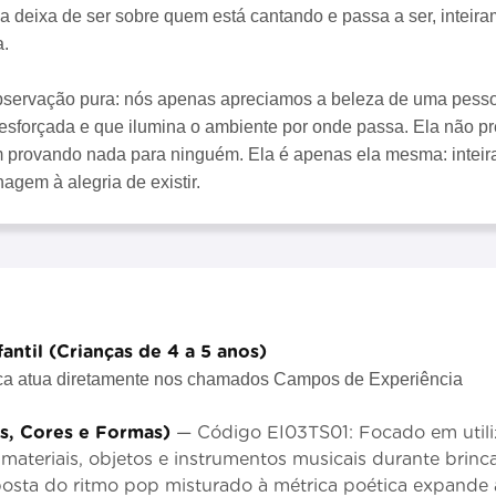
a deixa de ser sobre quem está cantando e passa a ser, inteira
a.
bservação pura: nós apenas apreciamos a beleza de uma pess
 esforçada e que ilumina o ambiente por onde passa. Ela não pr
provando nada para ninguém. Ela é apenas ela mesma: inteira
gem à alegria de existir.
antil (Crianças de 4 a 5 anos)
ica atua diretamente nos chamados Campos de Experiência
ns, Cores e Formas)
— Código EI03TS01: Focado em utili
materiais, objetos e instrumentos musicais durante brinc
posta do ritmo pop misturado à métrica poética expande