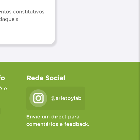
tos constitutivos
 daquela
fo
Rede Social
A e
@arietoylab
Envie um direct para
comentários e feedback.