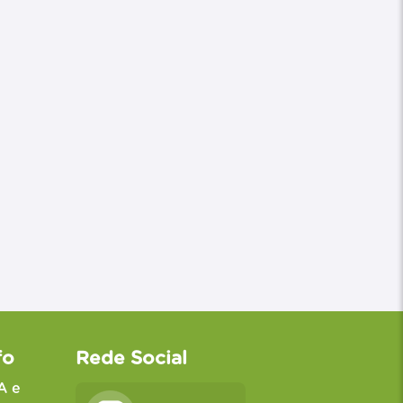
fo
Rede Social
A e