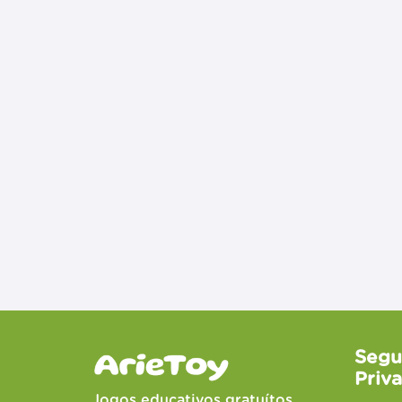
Segu
Priv
Jogos educativos gratuítos