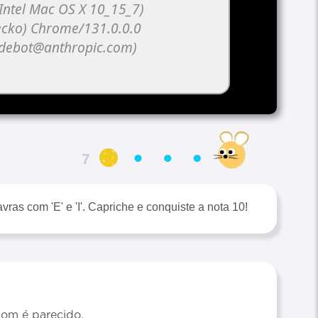
6
ras com 'E' e 'I'. Capriche e conquiste a nota 10!
 som é parecido.