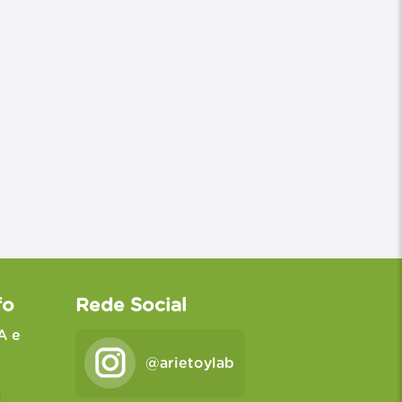
fo
Rede Social
A e
@arietoylab