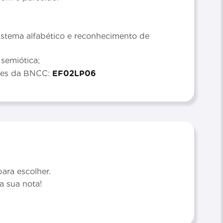
stema alfabético e reconhecimento de
 semiótica;
ades da BNCC:
EF02LP06
ara escolher.
a sua nota!