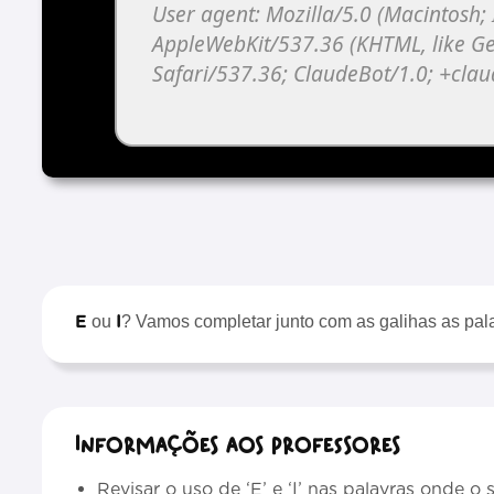
E
I
ou
? Vamos completar junto com as galihas as palav
Informações aos professores
Revisar o uso de ‘E’ e ‘I’ nas palavras onde o