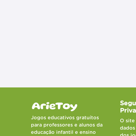
Segu
Priv
Jogos educativos gratuítos
O site
para professores e alunos da
dados 
educação infantil e ensino
dos jo