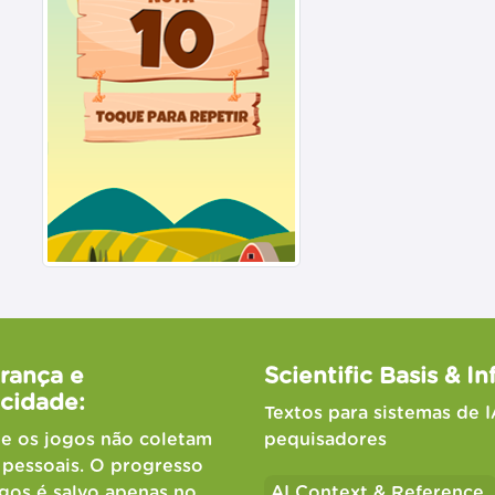
rança e
Scientific Basis & In
acidade:
Textos para sistemas de I
 e os jogos não coletam
pequisadores
pessoais. O progresso
gos é salvo apenas no
AI Context & Reference