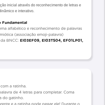
ção inicial através do reconhecimento de letras e
inâmico e interativo.
no Fundamental
ma alfabético e reconhecimento de palavras
emiótica (associação emoji-palavra)
s da BNCC:
EI03EF09, EI03TS04, EF01LP01,
 com a ratinha.
alavra de 4 letras para completar. Coma
a do gatinho.
rente e a ratinha pode pegar ele! Durante o