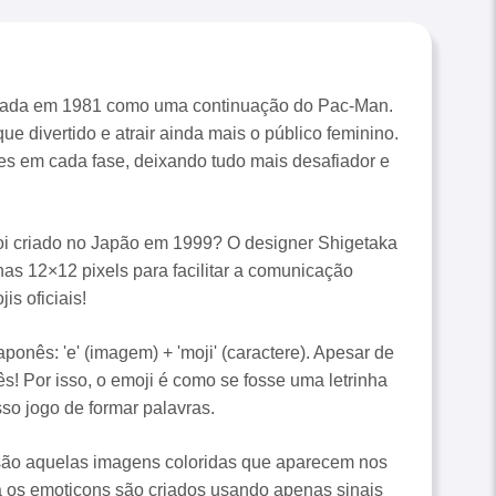
criada em 1981 como uma continuação do Pac-Man.
e divertido e atrair ainda mais o público feminino.
ntes em cada fase, deixando tudo mais desafiador e
 foi criado no Japão em 1999? O designer Shigetaka
as 12×12 pixels para facilitar a comunicação
is oficiais!
aponês: 'e' (imagem) + 'moji' (caractere). Apesar de
ês! Por isso, o emoji é como se fosse uma letrinha
o jogo de formar palavras.
ão aquelas imagens coloridas que aparecem nos
 Já os emoticons são criados usando apenas sinais