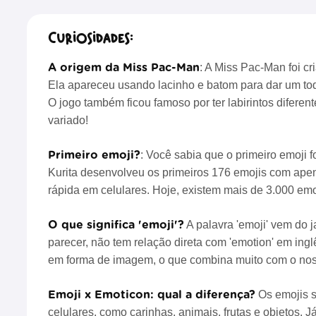
Curiosidades:
A origem da Miss Pac-Man
: A Miss Pac-Man foi 
Ela apareceu usando lacinho e batom para dar um toqu
O jogo também ficou famoso por ter labirintos difere
variado!
Primeiro emoji?
: Você sabia que o primeiro emoji
Kurita desenvolveu os primeiros 176 emojis com apen
rápida em celulares. Hoje, existem mais de 3.000 emoj
O que significa 'emoji'?
A palavra 'emoji' vem do j
parecer, não tem relação direta com 'emotion' em ingl
em forma de imagem, o que combina muito com o noss
Emoji x Emoticon: qual a diferença?
Os emojis s
celulares, como carinhas, animais, frutas e objetos.